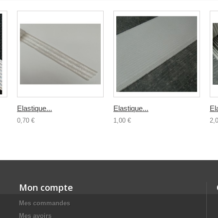
Elastique...
Elastique...
El
0,70 €
1,00 €
2,
Mon compte
Mes commandes
Mes avoirs