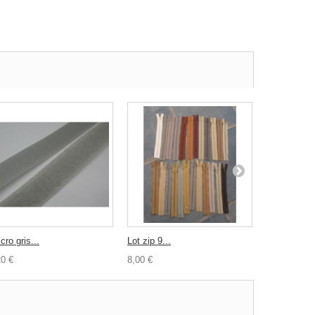
cro gris...
Lot zip 9...
Bouton oeil.
20 €
8,00 €
0,30 €