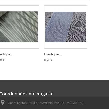
astique...
Elastique...
Elastique..
00 €
0,70 €
0,60 €
Coordonnées du magasin
Auchtibouton ( NOUS N'AVONS PAS DE MAGASIN ),