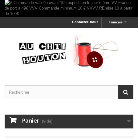
Contactez-nous
Français
Panier
(vide)