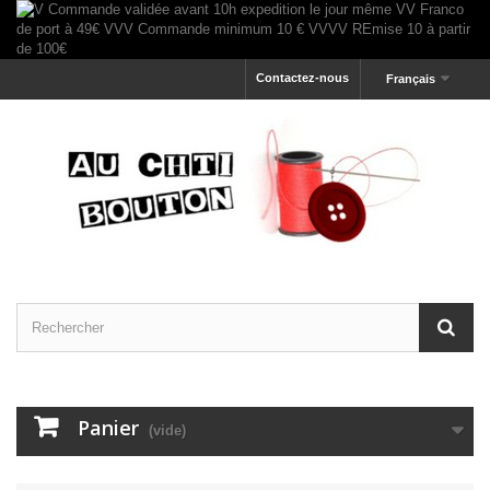
Contactez-nous
Français
Panier
(vide)