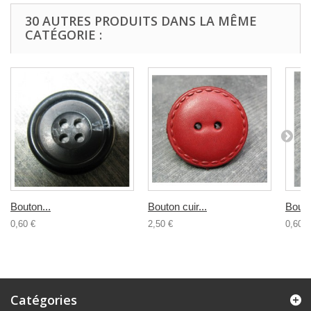
30 AUTRES PRODUITS DANS LA MÊME
CATÉGORIE :
Bouton...
Bouton cuir...
Bouton
0,60 €
2,50 €
0,60 €
Catégories