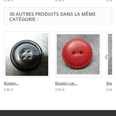
0,30 €
0,30 €
0,30 €
30 AUTRES PRODUITS DANS LA MÊME
CATÉGORIE :
Bouton...
Bouton cuir...
Bouton
0,60 €
2,50 €
0,60 €