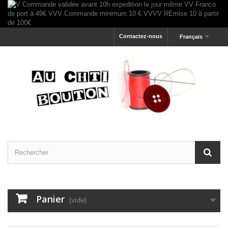
Contactez-nous
Français
Panier
(vide)