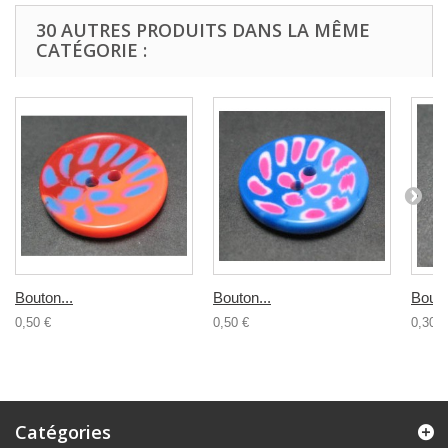
30 AUTRES PRODUITS DANS LA MÊME
CATÉGORIE :
Bouton...
Bouton...
Bouto
0,50 €
0,50 €
0,30 €
Catégories