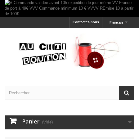
Contactez-nous
Français
Panier
(vide)