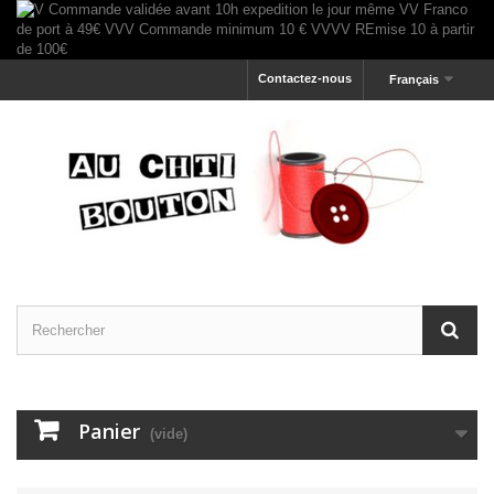
Contactez-nous
Français
Panier
(vide)