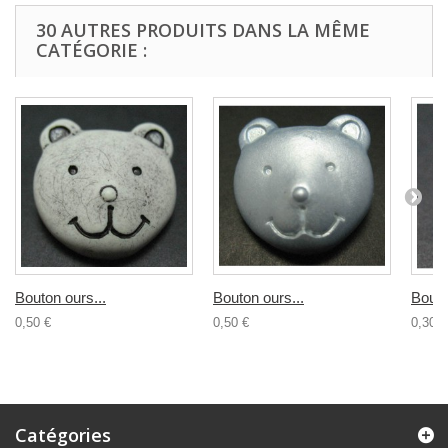
30 AUTRES PRODUITS DANS LA MÊME
CATÉGORIE :
Bouton ours...
Bouton ours...
Bouto
0,50 €
0,50 €
0,30 €
Catégories