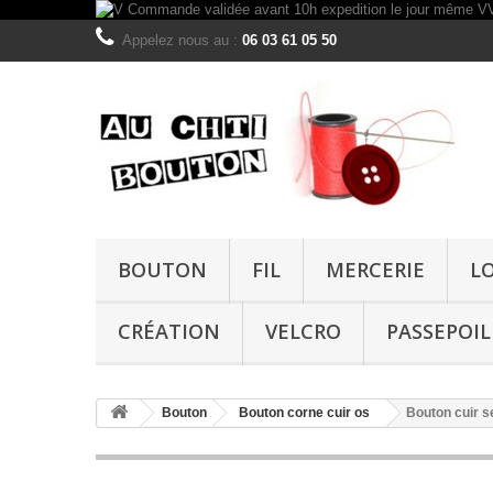
Appelez nous au :
06 03 61 05 50
BOUTON
FIL
MERCERIE
L
CRÉATION
VELCRO
PASSEPOIL
Bouton
Bouton corne cuir os
Bouton cuir 