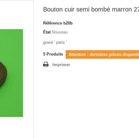
Bouton cuir semi bombé marron 
Référence
b20b
État
Nouveau
gravé ' paris '
5
Produits
Attention : dernières pièces disponib
Imprimer