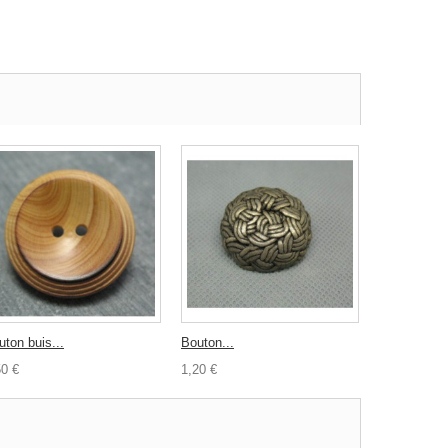
uton buis...
Bouton...
50 €
1,20 €