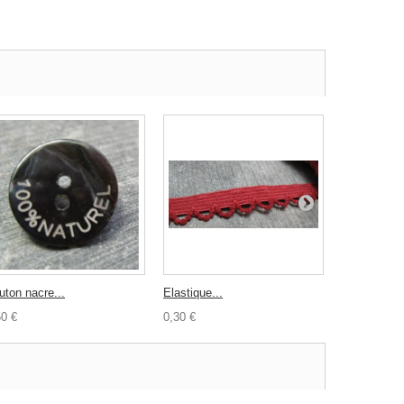
uton nacre...
Elastique...
Bouton nacr
50 €
0,30 €
0,50 €