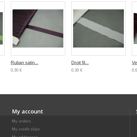
Ruban satin...
Droit fil...
Ve
0,30 €
0,30 €
0,
My account
My orders
My credit slips