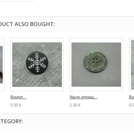
DUCT ALSO BOUGHT:
Bouton...
Nacre ormeau...
Bo
0,30 €
1,30 €
0,
ATEGORY: