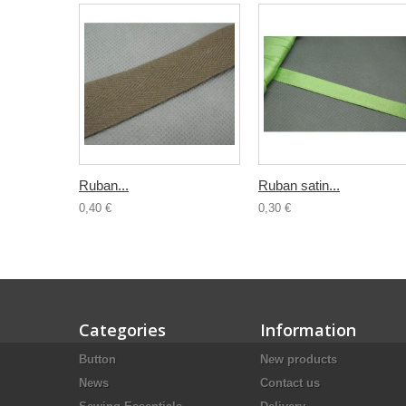
Ruban...
Ruban satin...
0,40 €
0,30 €
Categories
Information
Button
New products
News
Contact us