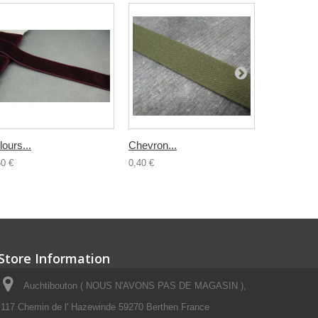
lours...
Chevron...
Ruban fleur
60 €
0,40 €
1,00 €
Store Information
Auchtibouton ( NOUS N'AVONS PAS DE MAGASIN ),
117 Chemin de l' Hazewinde 59270 Berthen France