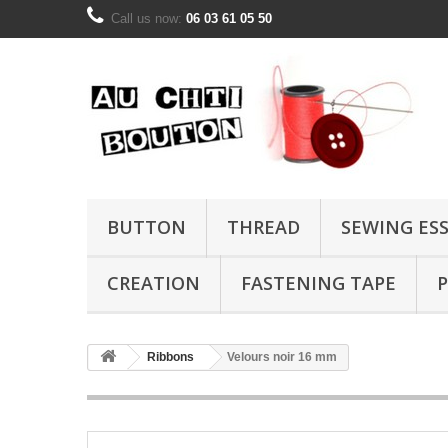
Call us now:
06 03 61 05 50
BUTTON
THREAD
SEWING ES
CREATION
FASTENING TAPE
P
Ribbons
Velours noir 16 mm