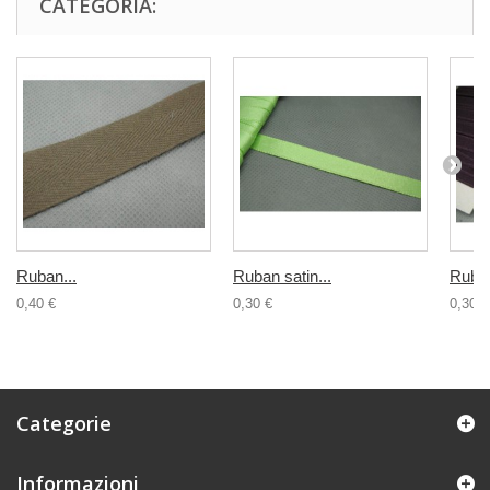
CATEGORIA:
Ruban...
Ruban satin...
Ruban
0,40 €
0,30 €
0,30 €
Categorie
Informazioni