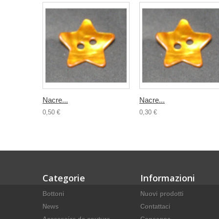
Nacre...
Nacre...
0,50 €
0,30 €
Categorie
Informazioni
Bottoni
Nuovi prodotti
News
Contattaci