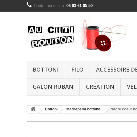
Contattaci subito:
06 03 61 05 50
BOTTONI
FILO
ACCESSOIRE D
GALON RUBAN
CRÉATION
VE
Bottoni
Madreperla bottone
Nacre coeur n