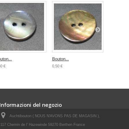
uton...
Bouton...
Nacre acier
30 €
0,50 €
0,30 €
Informazioni del negozio
Auchtibouton ( NOUS N'AVONS PAS DE MAGASIN ),
117 Chemin de l' Hazewinde 59270 Berthen France