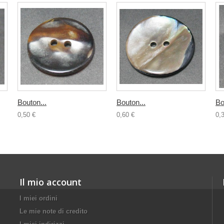
Bouton...
Bouton...
Bo
0,50 €
0,60 €
0,
Il mio account
I miei ordini
Le mie note di credito