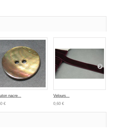
uton nacre...
Velours...
Nacre coeur
50 €
0,60 €
0,50 €