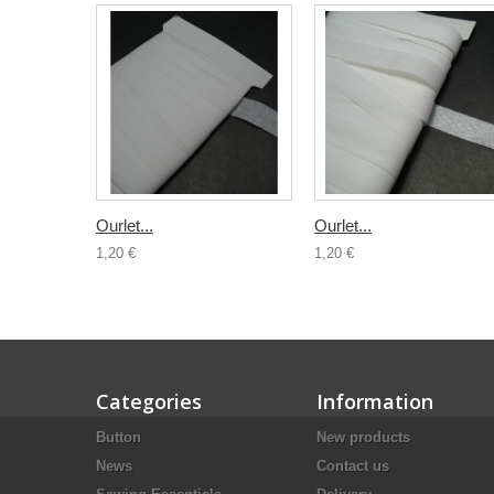
Ourlet...
Ourlet...
1,20 €
1,20 €
Categories
Information
Button
New products
News
Contact us