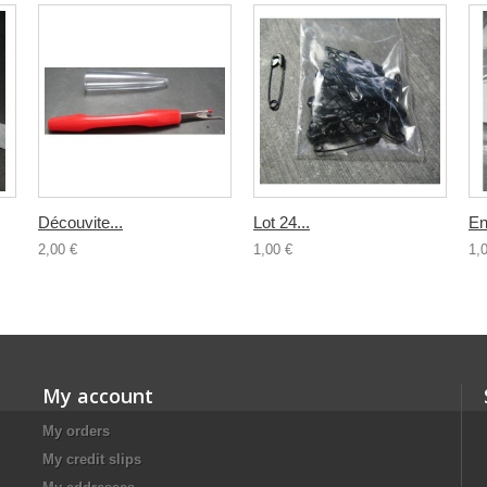
Découvite...
Lot 24...
Enf
2,00 €
1,00 €
1,
My account
My orders
My credit slips