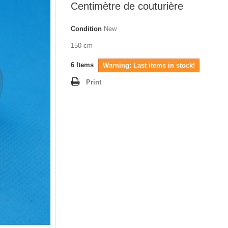
Centimètre de couturière
Condition
New
150 cm
6
Items
Warning: Last items in stock!
Print