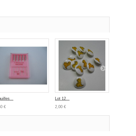
uilles...
Lot 12...
Velours...
50 €
2,00 €
0,60 €