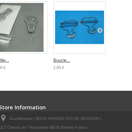
ile...
Boucle...
Demi lune.
00 €
2,00 €
1,00 €
Store Information
Auchtibouton ( NOUS N'AVONS PAS DE MAGASIN ),
117 Chemin de l' Hazewinde 59270 Berthen France