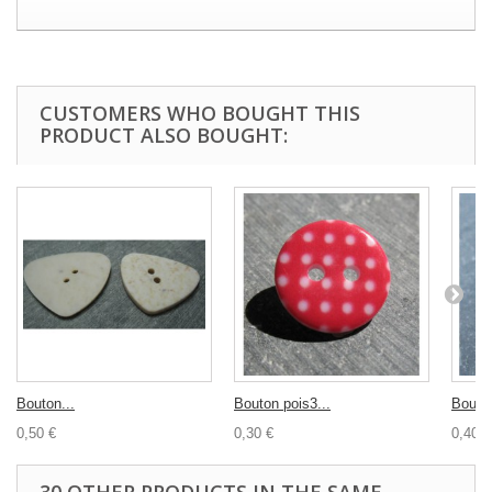
CUSTOMERS WHO BOUGHT THIS
PRODUCT ALSO BOUGHT:
Bouton...
Bouton pois3...
Bouto
0,50 €
0,30 €
0,40 €