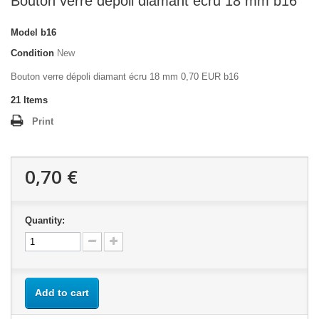
Bouton verre dépoli diamant écru 18 mm b16
Model
b16
Condition
New
Bouton verre dépoli diamant écru 18 mm 0,70 EUR b16
21
Items
Print
0,70 €
Quantity:
Add to cart