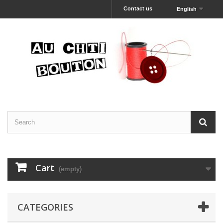
Contact us
English
Cart
(empty)
CATEGORIES