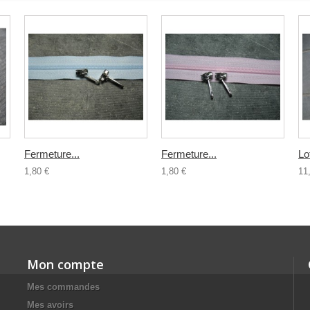
Fermeture...
Fermeture...
Lo
1,80 €
1,80 €
11
Mon compte
Mes commandes
Mes avoirs