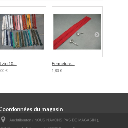
t zip 10...
Fermeture...
Fermeture.
,00 €
1,80 €
0,80 €
Coordonnées du magasin
Auchtibouton ( NOUS N'AVONS PAS DE MAGASIN ),