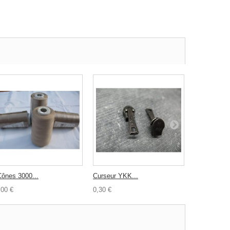
Cônes 3000...
Curseur YKK...
Fermeture a
,00 €
0,30 €
1,80 €