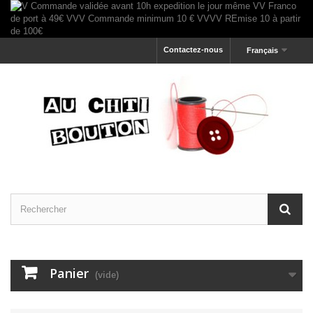
Contactez-nous
Français
Panier
(vide)