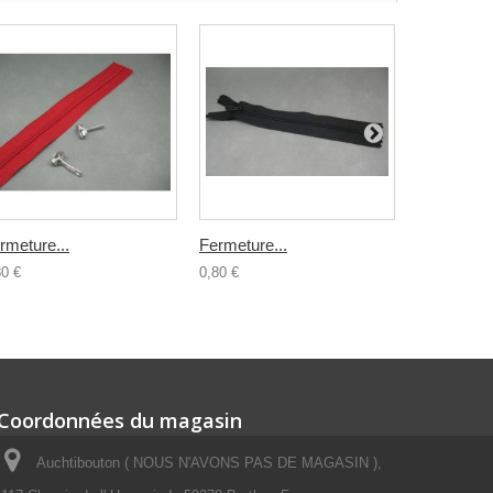
rmeture...
Fermeture...
Fermeture.
80 €
0,80 €
1,00 €
Coordonnées du magasin
Auchtibouton ( NOUS N'AVONS PAS DE MAGASIN ),