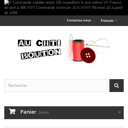
Contactez-nous
Français
Panier
(vide)