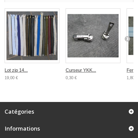
Lot zip 14...
Curseur YKK...
Ferme
19,00 €
0,30 €
1,80 €
Catégories
Informations