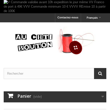
Contactez-nous
Français
Panier
(vide)