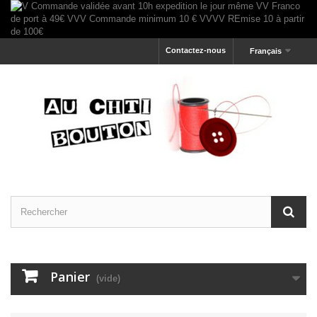
Contactez-nous
Français
Panier
(vide)