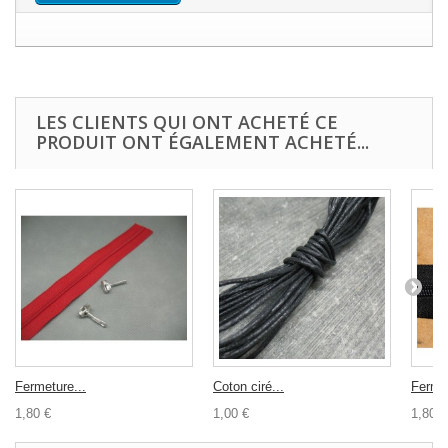
LES CLIENTS QUI ONT ACHETÉ CE
PRODUIT ONT ÉGALEMENT ACHETÉ...
Fermeture...
Coton ciré...
Fermet
1,80 €
1,00 €
1,80 €