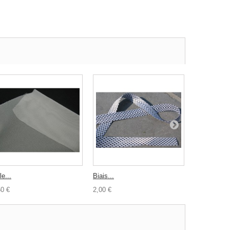
le...
Biais...
Bouton fleur
50 €
2,00 €
0,35 €