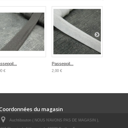
ssepoil...
Passepoil...
Passepoil.
00 €
2,00 €
2,00 €
Coordonnées du magasin
Auchtibouton ( NOUS N'AVONS PAS DE MAGASIN ),