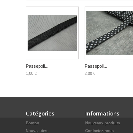
Passepoil...
Passepoil...
1,00 €
2,00 €
Catégories
Informations
Bouton
Nouveaux produits
Nouveautés
Contactez-nous