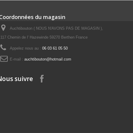
Coordonnées du magasin
Auchtibouton ( NOUS N'AVONS PAS DE MAGASIN ),
117 Chemin de l' Hazewinde 59270 Berthen France
Appelez nous au :
06 03 61 05 50
E-mail :
auchtibouton@hotmail.com
Nous suivre