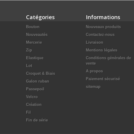
Catégories
Informations
Bouton
Nouveaux produits
Nouveautés
Contactez-nous
Mercerie
Livraison
Zip
Mentions légales
Elastique
Conditions générales de
vente
Lot
A propos
Croquet & Biais
Paiement sécurisé
Galon ruban
sitemap
Passepoil
Velcro
Création
Fil
Fin de série