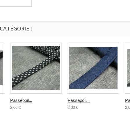
CATÉGORIE :
Passepoil...
Passepoil...
Pa
2,00 €
2,00 €
2,