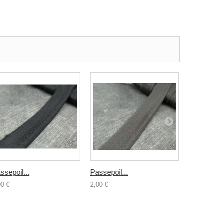
ssepoil...
Passepoil...
Passepoil.
00 €
2,00 €
2,00 €