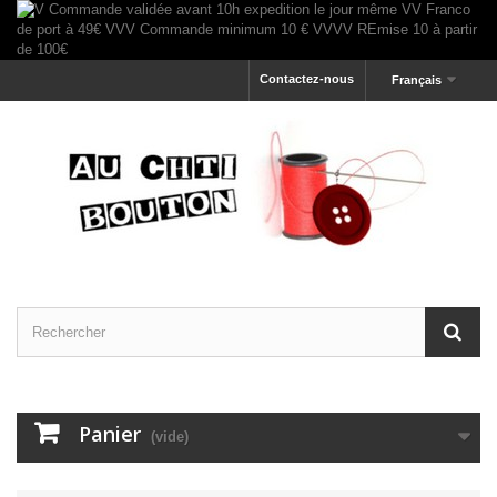
Contactez-nous
Français
Panier
(vide)