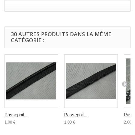
30 AUTRES PRODUITS DANS LA MÊME
CATÉGORIE :
Passepoil...
Passepoil...
Passe
1,00 €
1,00 €
2,00 €