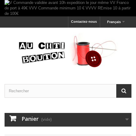
Contactez-nous
Français
Panier
(vide)