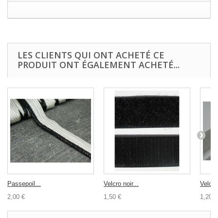
LES CLIENTS QUI ONT ACHETÉ CE
PRODUIT ONT ÉGALEMENT ACHETÉ...
Passepoil...
Velcro noir...
Velcro 
2,00 €
1,50 €
1,20 €