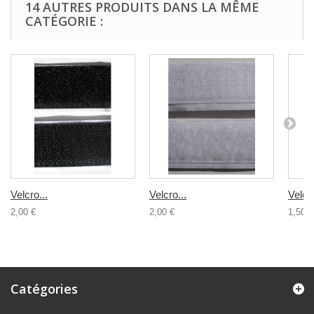
14 AUTRES PRODUITS DANS LA MÊME
CATÉGORIE :
Velcro...
Velcro...
Velcro
2,00 €
2,00 €
1,50 €
Catégories