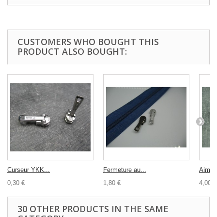
CUSTOMERS WHO BOUGHT THIS
PRODUCT ALSO BOUGHT:
Curseur YKK...
Fermeture au...
Aimant
0,30 €
1,80 €
4,00 €
30 OTHER PRODUCTS IN THE SAME