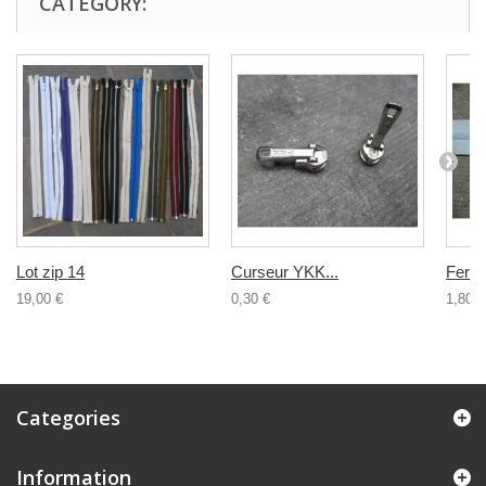
CATEGORY:
Lot zip 14
Curseur YKK...
Ferme
19,00 €
0,30 €
1,80 €
Categories
Information