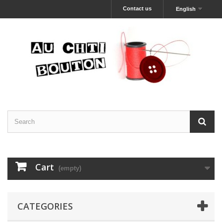
Contact us
English
Cart
(empty)
CATEGORIES