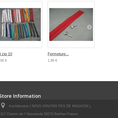
t zip 10
Fermeture...
Fermeture.
,00 €
1,80 €
0,80 €
Store Information
Auchtibouton ( NOUS N'AVONS PAS DE MAGASIN ),
117 Chemin de l' Hazewinde 59270 Berthen France