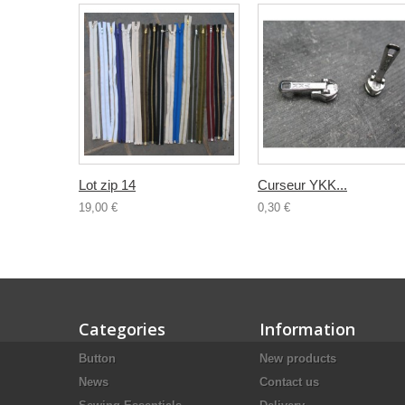
Lot zip 14
Curseur YKK...
19,00 €
0,30 €
Categories
Information
Button
New products
News
Contact us