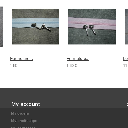
Fermeture...
Fermeture...
Lo
1,80 €
1,80 €
11
My account
My orders
My credit slips