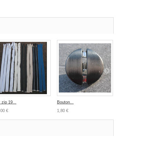
 zip 19...
Bouton...
Lot zip 8
,00 €
1,80 €
13,00 €