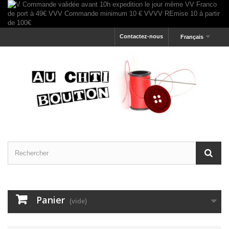
Contactez-nous
Français
Panier
(vide)