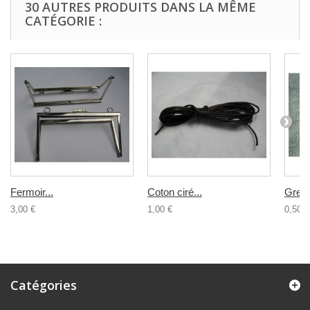
30 AUTRES PRODUITS DANS LA MÊME
CATÉGORIE :
Fermoir...
Coton ciré...
Grelot
3,00 €
1,00 €
0,50 €
Catégories