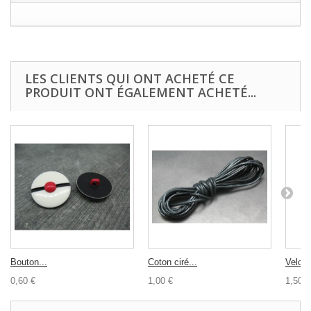
LES CLIENTS QUI ONT ACHETÉ CE
PRODUIT ONT ÉGALEMENT ACHETÉ...
Bouton...
Coton ciré...
Velcro
0,60 €
1,00 €
1,50 €