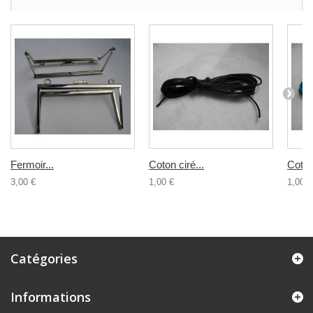
Fermoir...
Coton ciré...
Coton 
3,00 €
1,00 €
1,00 €
Catégories
Informations