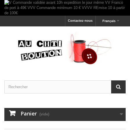
Contactez-nous
Français
Panier
(vide)