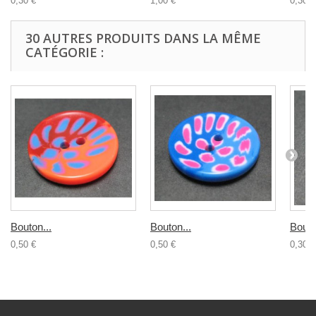
0,30 €
1,00 €
0,30 €
30 AUTRES PRODUITS DANS LA MÊME
CATÉGORIE :
Bouton...
Bouton...
Bouto
0,50 €
0,50 €
0,30 €