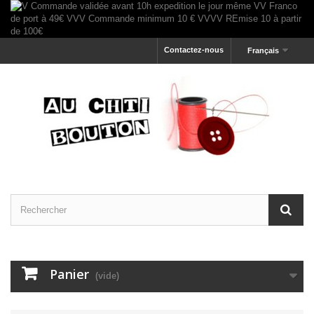
Contactez-nous
Français
Panier
(vide)