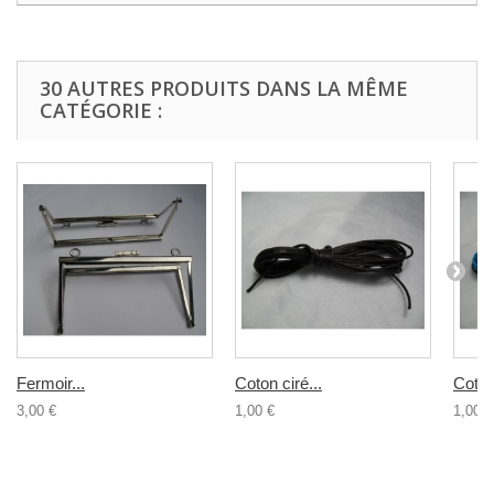
30 AUTRES PRODUITS DANS LA MÊME
CATÉGORIE :
Fermoir...
Coton ciré...
Coton 
3,00 €
1,00 €
1,00 €