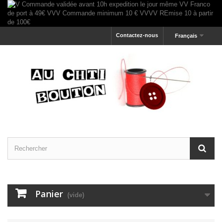
Contactez-nous
Français
Panier
(vide)