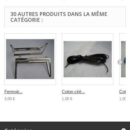
30 AUTRES PRODUITS DANS LA MÊME
CATÉGORIE :
Fermoir...
Coton ciré...
Coton 
3,00 €
1,00 €
1,00 €