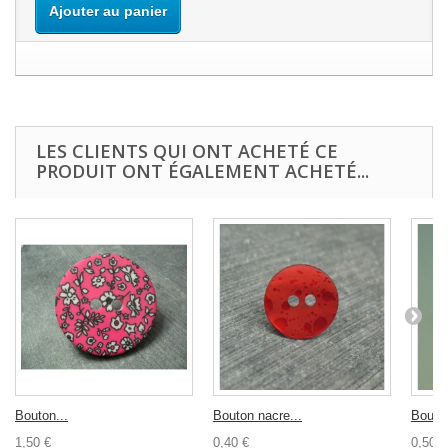
Ajouter au panier
LES CLIENTS QUI ONT ACHETÉ CE
PRODUIT ONT ÉGALEMENT ACHETÉ...
Bouton...
Bouton nacre...
Bouton
1,50 €
0,40 €
0,50 €