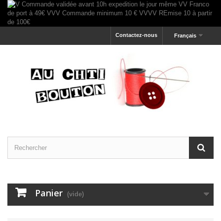
Contactez-nous
Français
Panier
(vide)