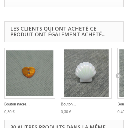
LES CLIENTS QUI ONT ACHETÉ CE
PRODUIT ONT ÉGALEMENT ACHETÉ...
Bouton nacre...
Bouton...
Bouton
0,30 €
0,30 €
0,40 €
30 AUTRES PRODUITS DANS LA MÊME