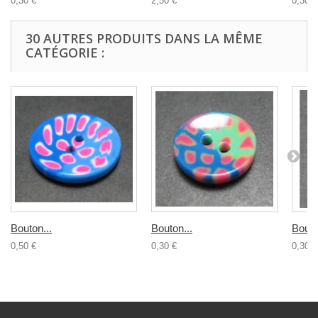
0,30 €
2,50 €
0,30 €
30 AUTRES PRODUITS DANS LA MÊME
CATÉGORIE :
Bouton...
Bouton...
Bouto
0,50 €
0,30 €
0,30 €