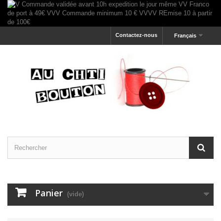
Contactez-nous
Français
Panier
(vide)