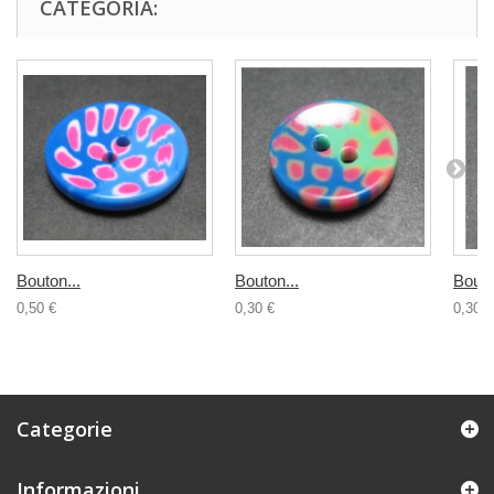
CATEGORIA:
Bouton...
Bouton...
Bouto
0,50 €
0,30 €
0,30 €
Categorie
Informazioni