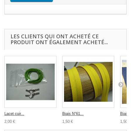
LES CLIENTS QUI ONT ACHETÉ CE
PRODUIT ONT ÉGALEMENT ACHETÉ...
Lacet cuir...
Biais N°61...
Biais 
2,00 €
1,50 €
1,50 €