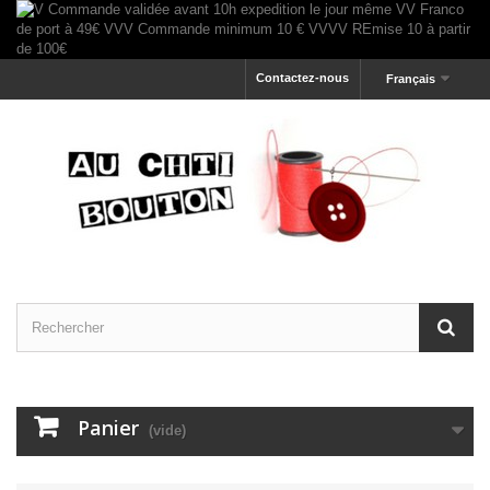
Contactez-nous
Français
Panier
(vide)