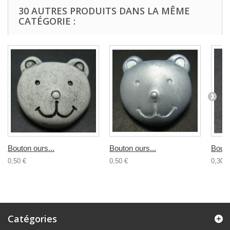
30 AUTRES PRODUITS DANS LA MÊME
CATÉGORIE :
Bouton ours...
Bouton ours...
Bouto
0,50 €
0,50 €
0,30 €
Catégories