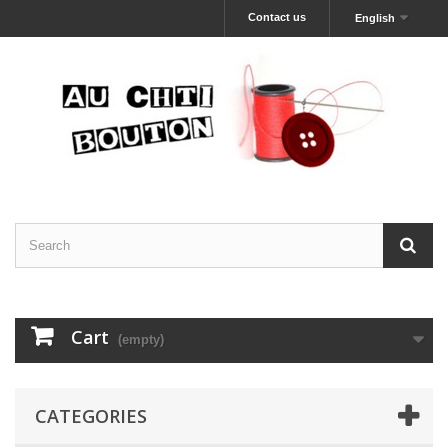
Contact us
English
Cart
(empty)
CATEGORIES