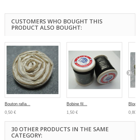
CUSTOMERS WHO BOUGHT THIS
PRODUCT ALSO BOUGHT:
Bouton rafia...
Bobine fil...
Bloque
0,50 €
1,50 €
0,80 €
30 OTHER PRODUCTS IN THE SAME
CATEGORY: