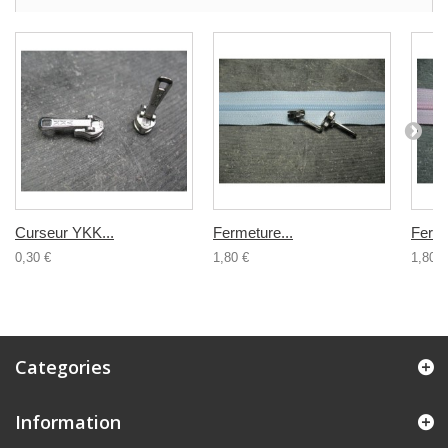
Curseur YKK...
Fermeture...
Ferme
0,30 €
1,80 €
1,80 €
Categories
Information