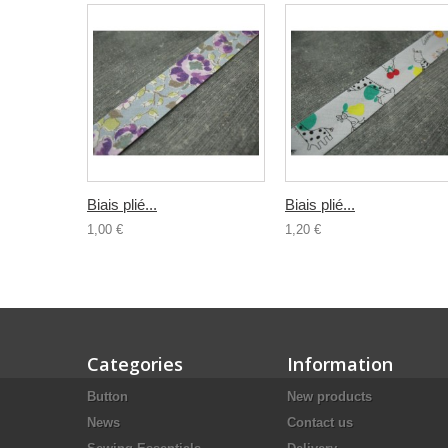
Biais plié...
Biais plié...
1,00 €
1,20 €
Categories
Information
Button
New products
News
Contact us