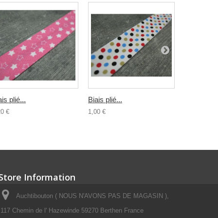
is plié...
Biais plié...
Biais plié..
20 €
1,00 €
1,00 €
Store Information
Auchtibouton ( NOUS N'AVONS PAS DE MAGASIN ),
117 Chemin de l' Hazewinde 59270 Berthen France