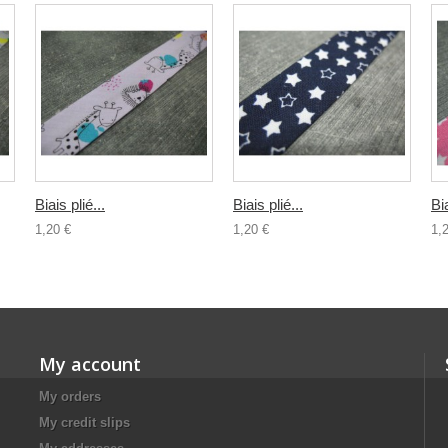
Biais plié...
Biais plié...
Bia
1,20 €
1,20 €
1,
My account
My orders
My credit slips