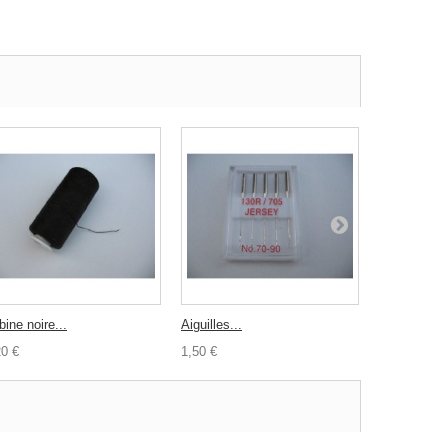
ine noire...
Aiguilles...
Biais N°54..
20 €
1,50 €
1,50 €