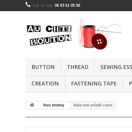
Call us now:
06 03 61 05 50
BUTTON
THREAD
SEWING ES
CREATION
FASTENING TAPE
P
Bias binding
Biais noir préplié coton