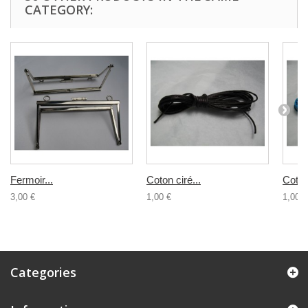
CATEGORY:
Fermoir...
Coton ciré...
Coton 
3,00 €
1,00 €
1,00 €
Categories