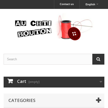
Contact us
English
Cart
(empty)
CATEGORIES