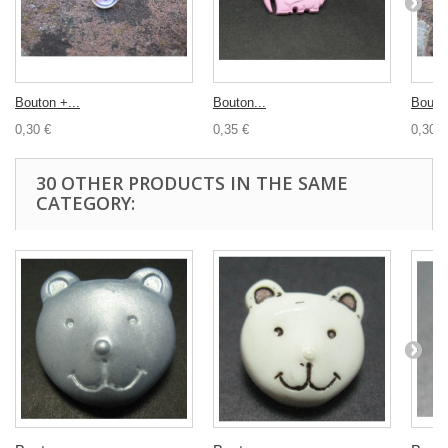
Bouton +...
Bouton...
Bouton
0,30 €
0,35 €
0,30 €
30 OTHER PRODUCTS IN THE SAME
CATEGORY: