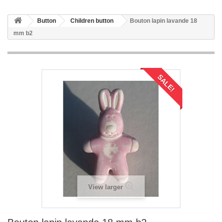
Button
Children button
Bouton lapin lavande 18
mm b2
SALE!
View larger