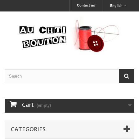
Contact us
English
Cart
(empty)
CATEGORIES