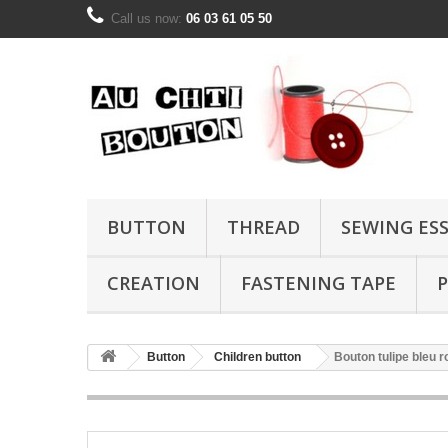
Call us now:
06 03 61 05 50
BUTTON
THREAD
SEWING ES
CREATION
FASTENING TAPE
P
Button
Children button
Bouton tulipe bleu 