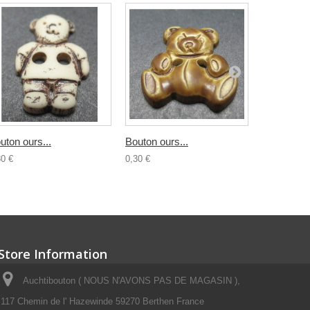
uton ours...
Bouton ours...
Bouton...
30 €
0,30 €
0,30 €
Store Information
Auchtibouton ( NOUS N'AVONS PAS DE MAGASIN ),
117 Chemin de l' Hazewinde 59270 Berthen France