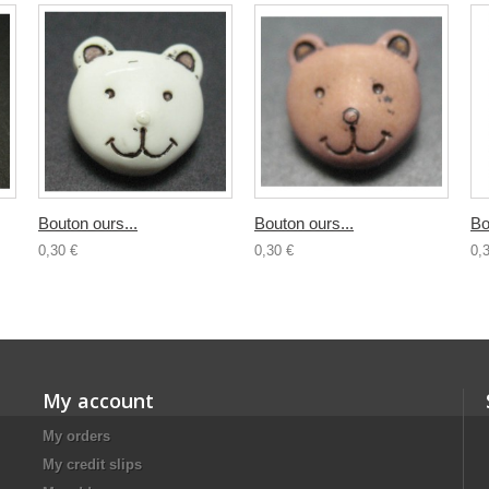
Bouton ours...
Bouton ours...
Bo
0,30 €
0,30 €
0,
My account
My orders
My credit slips