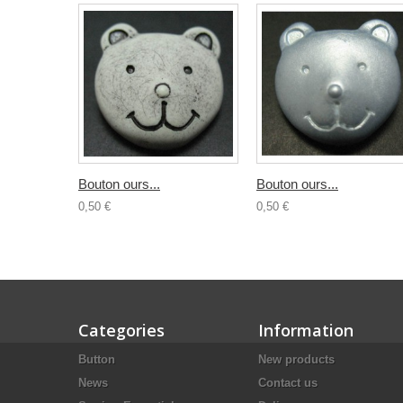
Bouton ours...
Bouton ours...
0,50 €
0,50 €
Categories
Information
Button
New products
News
Contact us