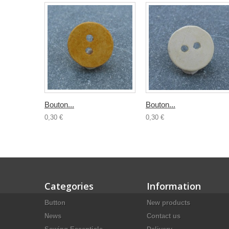
Bouton...
Bouton...
0,30 €
0,30 €
Categories
Information
Button
New products
News
Contact us