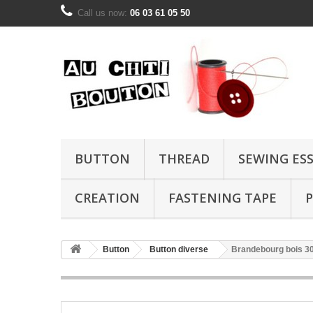
Call us now:
06 03 61 05 50
BUTTON
THREAD
SEWING ES
CREATION
FASTENING TAPE
P
Button
Button diverse
Brandebourg bois 3