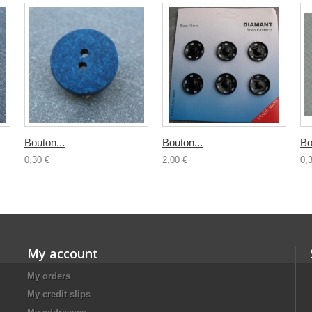
Bouton...
Bouton...
Bo
0,30 €
2,00 €
0,
My account
My orders
My credit slips