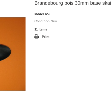
Brandebourg bois 30mm base ska
Model
b52
Condition
New
11
Items
Print