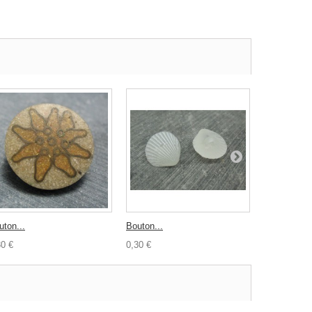
uton...
Bouton...
Bouton poul
30 €
0,30 €
0,30 €