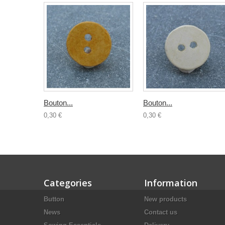
Bouton...
Bouton...
0,30 €
0,30 €
Categories
Information
Button
New products
News
Contact us