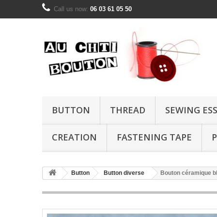
Call us now:
06 03 61 05 50
BUTTON
THREAD
SEWING ES
CREATION
FASTENING TAPE
P
Button
Button diverse
Bouton céramique b