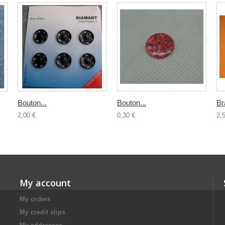
Bouton...
Bouton...
Br
2,00 €
0,30 €
2,
My account
My orders
My credit slips