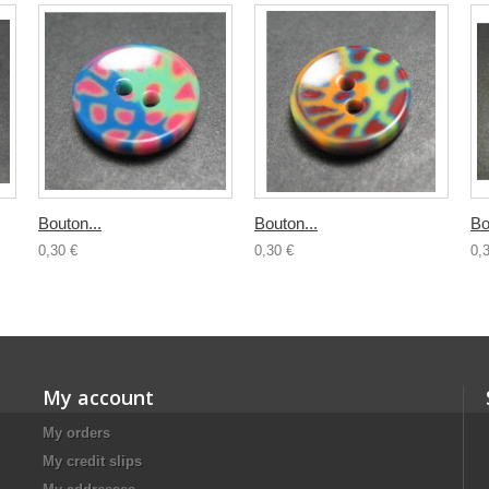
Bouton...
Bouton...
Bo
0,30 €
0,30 €
0,
My account
My orders
My credit slips