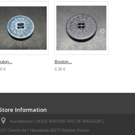
uton...
Bouton...
Bouton...
30 €
0,30 €
0,30 €
Store Information
Auchtibouton ( NOUS N'AVONS PAS DE MAGASIN ),
117 Chemin de l' Hazewinde 59270 Berthen France