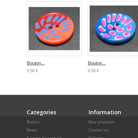
Bouton...
Bouton...
0,50 €
0,50 €
Categories
Information
Button
New products
News
Contact us