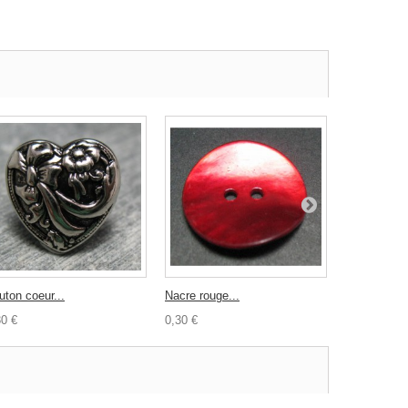
uton coeur...
Nacre rouge...
Ruban noir..
30 €
0,30 €
0,60 €