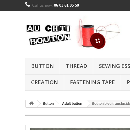
Call us now:
06 03 61 05 50
BUTTON
THREAD
SEWING ES
CREATION
FASTENING TAPE
P
Button
Adult button
Bouton bleu transluci