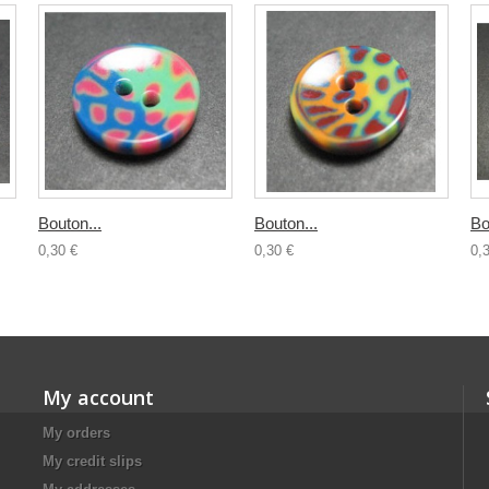
Bouton...
Bouton...
Bo
0,30 €
0,30 €
0,
My account
My orders
My credit slips