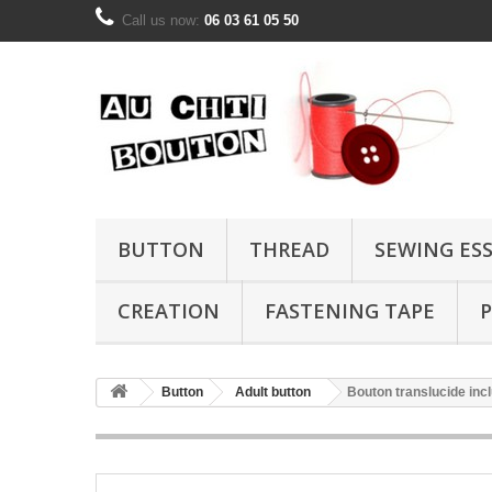
Call us now:
06 03 61 05 50
BUTTON
THREAD
SEWING ES
CREATION
FASTENING TAPE
P
Button
Adult button
Bouton translucide inc