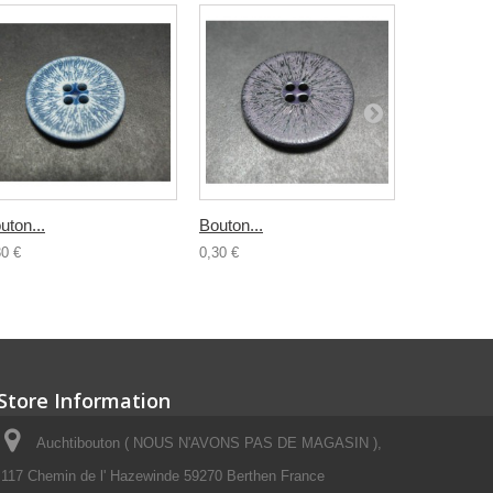
uton...
Bouton...
Bouton...
30 €
0,30 €
0,30 €
Store Information
Auchtibouton ( NOUS N'AVONS PAS DE MAGASIN ),
117 Chemin de l' Hazewinde 59270 Berthen France