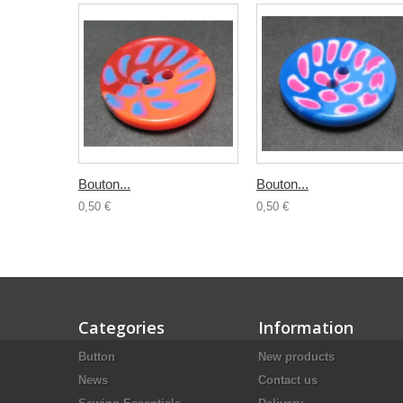
Bouton...
Bouton...
0,50 €
0,50 €
Categories
Information
Button
New products
News
Contact us