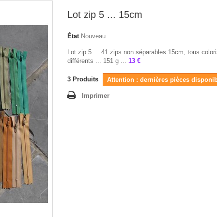
Lot zip 5 ... 15cm
État
Nouveau
Lot zip 5 ... 41 zips non séparables 15cm, tous color
différents ... 151 g ...
13 €
3
Produits
Attention : dernières pièces disponib
Imprimer