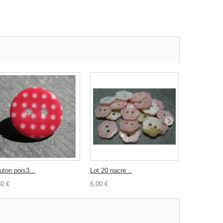
uton pois3...
Lot 20 nacre...
Toile...
30 €
6,00 €
3,50 €