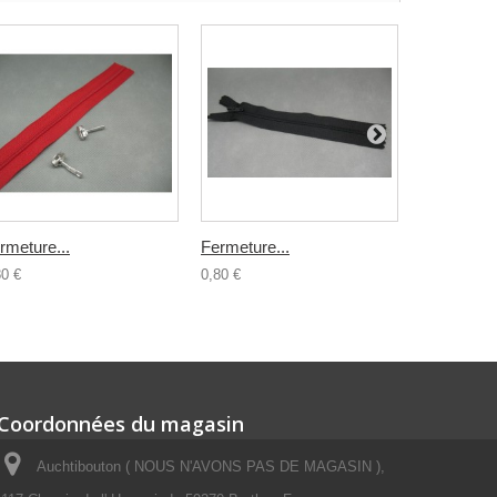
rmeture...
Fermeture...
Fermeture.
80 €
0,80 €
1,00 €
Coordonnées du magasin
Auchtibouton ( NOUS N'AVONS PAS DE MAGASIN ),