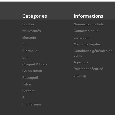
Catégories
Informations
Bouton
Nouveaux produits
Nouveautés
Contactez-nous
Mercerie
Livraison
Zip
Mentions légales
Elastique
Conditions générales de
vente
Lot
A propos
Croquet & Biais
Paiement sécurisé
Galon ruban
sitemap
Passepoil
Velcro
Création
Fil
Fin de série