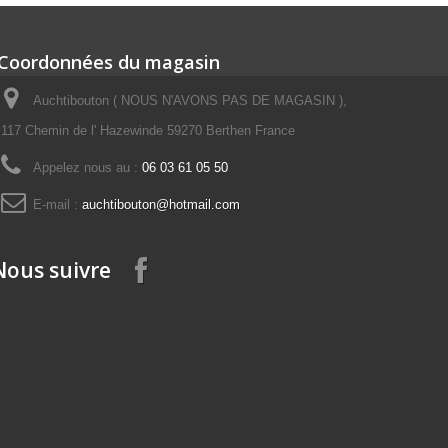
Coordonnées du magasin
Auchtibouton ( NOUS N'AVONS PAS DE MAGASIN ),
117 Chemin de l' Hazewinde 59270 Berthen France
Appelez nous au :
06 03 61 05 50
E-mail :
auchtibouton@hotmail.com
Nous suivre