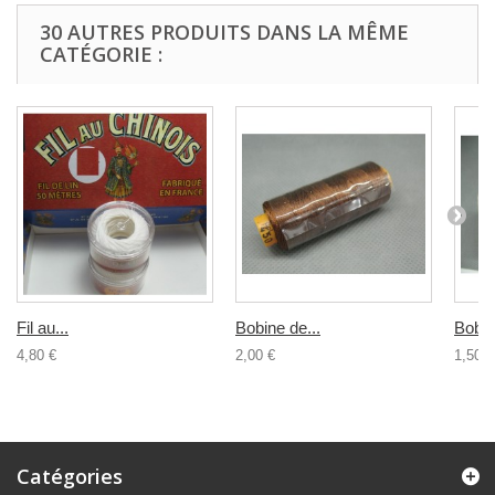
30 AUTRES PRODUITS DANS LA MÊME
CATÉGORIE :
Fil au...
Bobine de...
Bobine
4,80 €
2,00 €
1,50 €
Catégories