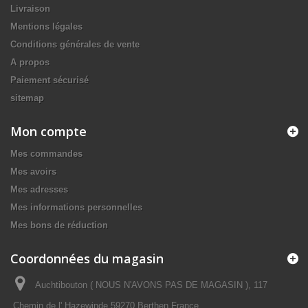
Livraison
Mentions légales
Conditions générales de vente
A propos
Paiement sécurisé
sitemap
Mon compte
Mes commandes
Mes avoirs
Mes adresses
Mes informations personnelles
Mes bons de réduction
Coordonnées du magasin
Auchtibouton ( NOUS N'AVONS PAS DE MAGASIN ), 117
Chemin de l' Hazewinde 59270 Berthen France