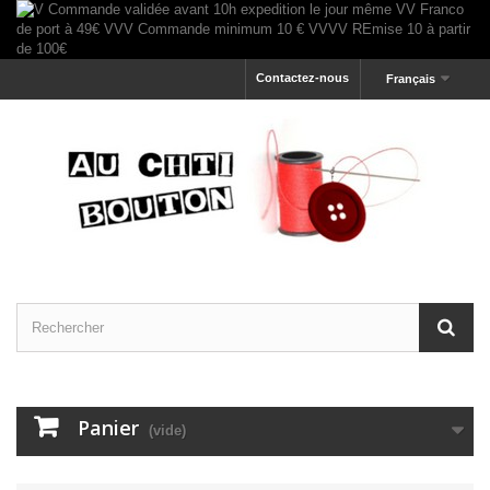
Contactez-nous
Français
Panier
(vide)