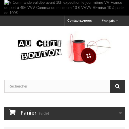
Contactez-nous
Français
Panier
(vide)