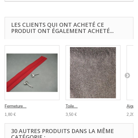
LES CLIENTS QUI ONT ACHETÉ CE
PRODUIT ONT ÉGALEMENT ACHETÉ...
Fermeture...
Toile...
Aiguill
1,80 €
3,50 €
2,20 €
30 AUTRES PRODUITS DANS LA MÊME
CATÉGORIE :