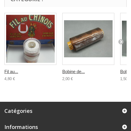
Fil au...
Bobine de...
Bobine
4,80 €
2,00 €
1,50 €
Catégories
Informations