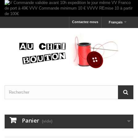
Contactez-nous
Français
Panier
(vide)