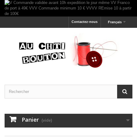
Contactez-nous
Français
Panier
(vide)