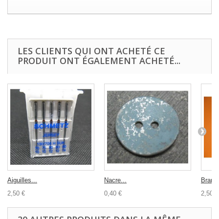
LES CLIENTS QUI ONT ACHETÉ CE
PRODUIT ONT ÉGALEMENT ACHETÉ...
Aiguilles...
Nacre...
Brande
2,50 €
0,40 €
2,50 €