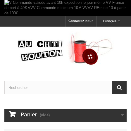
Contactez-nous
Français
Panier
(vide)