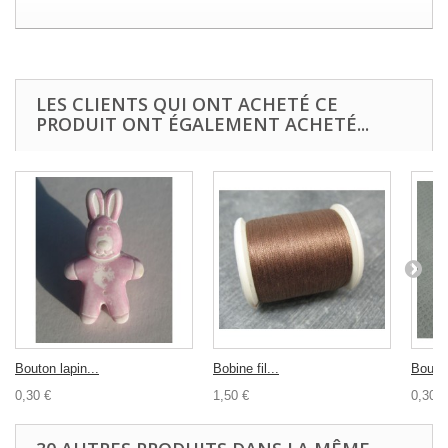
LES CLIENTS QUI ONT ACHETÉ CE
PRODUIT ONT ÉGALEMENT ACHETÉ...
Bouton lapin...
Bobine fil...
Bouton
0,30 €
1,50 €
0,30 €