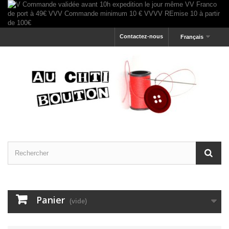
Contactez-nous
Français
Panier
(vide)